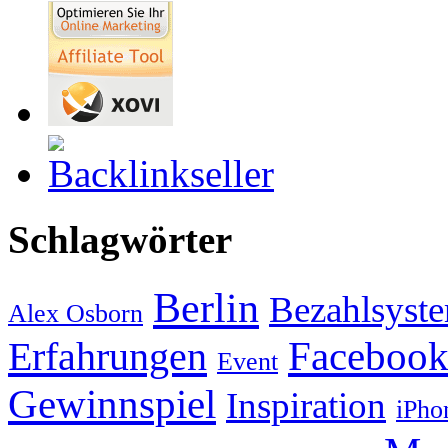
Schlagwörter
Berlin
Bezahlsyst
Alex Osborn
Faceboo
Erfahrungen
Event
Gewinnspiel
Inspiration
iPho